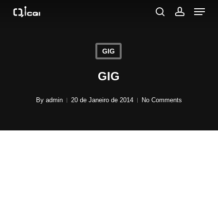
Menu
Skip
to
search
account
main
content
GIG
GIG
By
admin
20 de Janeiro de 2014
No Comments