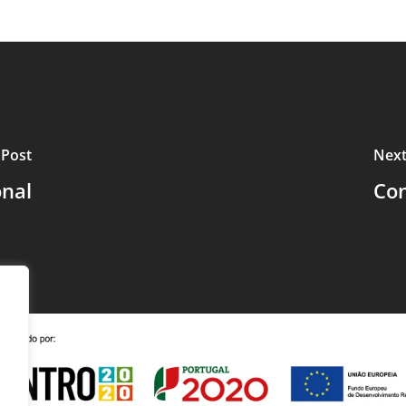
 Post
Next
onal
Con