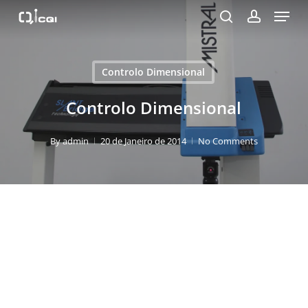
Menu
Skip
to
search
account
Close
main
Menu
content
Controlo Dimensional
Controlo Dimensional
By
admin
20 de Janeiro de 2014
No Comments