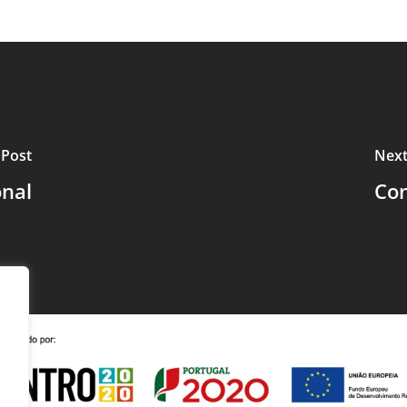
 Post
Next
onal
Con