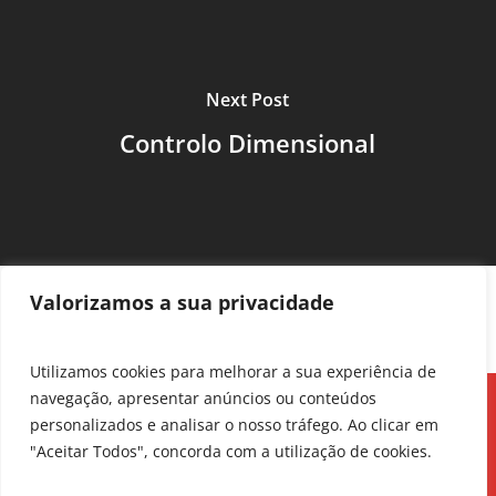
Next Post
Controlo Dimensional
Valorizamos a sua privacidade
Utilizamos cookies para melhorar a sua experiência de
navegação, apresentar anúncios ou conteúdos
personalizados e analisar o nosso tráfego. Ao clicar em
"Aceitar Todos", concorda com a utilização de cookies.
© 2026 CQI. Todos os direitos reservados. Powered
& Developed by
GRIFIN, S.S.I, Lda.