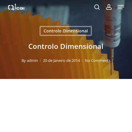
Menu
Skip
to
search
account
Close
main
Menu
content
Controlo Dimensional
Controlo Dimensional
By
admin
20 de Janeiro de 2014
No Comments